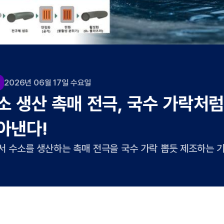
2026년 05월 30일 토요일
연구
AI 예측 깬 고효율 유기태양
발
분자 구조에 기반해 성능을 예측하는 인공지능 모
유기태양전지가 개발됐다. AI가 놓친 분자 간의 뭉침
에너지화학공학과 양창덕 교수팀은 성균관대학교 고
에서도 19.67%의 광전변환효율을 기록한 유기태양
유기태양전지는 원료를 용매에 녹인 뒤 이를 기판에