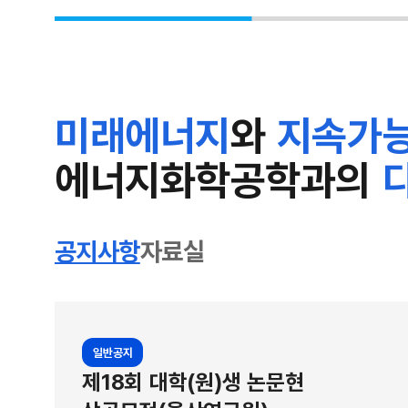
제조할 수 있는 차세대 태양전지다. 가볍고 휘어질 
수 있어 건물 외벽이나 창문, 웨어러블 기기 등에 적
기태양전지 원료 분자의 곁가지 구조를 새롭게 설계한
전지를 개발했다. YBOV는 용매에 녹은 상태에서 
미래에너지
와
지속가능
박막이 만들어지는 과정에서 결정 성장의 씨앗처럼 
을 더 질서 있게 만들어주고 전지 성능이 개선된다
에너지화학공학과의
자를 만드는 물질 층으로 광활성층 결정 배열이 반
제 YBOV 분자로 제조한 유기태양전지는 독성 염소
용매에 분자를 녹여 제조했을 때도 최대 19.67%
공지사항
자료실
또 YBOV는 다양한 광활성층 원료 조합에서도 뭉침
수 있다. 유기태양전지의 광활성층은 전자주개 분자
YBOV는 전자받개 분자다. 전자주개 조합을 바꾸거
일반공지
분자를 첨가제처럼 소량 사용한 경우에도 모두 대조
제18회 대학(원)생 논문현
분자 간의 뭉침 효과는 유기태양전지의 성능을 예측하