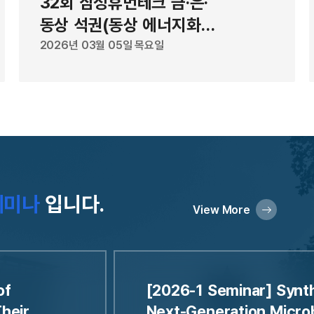
32회 삼성휴먼테크 금·은·
지 데이터를 학습시켜 만든 AI 모
림
동상 석권(동상 에너지화학
방전압을 낮게 예측한 것이다. AI
Q
공학과 장유진)
2026년 03월 05일 목요일
 용액 속에서 분자들이 뭉치며 나타
드
했다는 분석이다. 공동 연구팀은
상
에서의 집합 거동까지 고려한 새로운
머
해 고효율 전지를 만든 만큼 차세
났
것으로 기대된다”고 설명했다. 이번
밝
e) 연구원이 공동 제1저자로 참여했
기
어드밴스드 에너지 머터리얼즈
은
세미나
입니다.
20일 게재됐으며, 과학기술정보통신부 한국
동
View More
끝)
자
단
확
of
[2026-1 Seminar] Synth
머터
heir
Next-Generation Microb