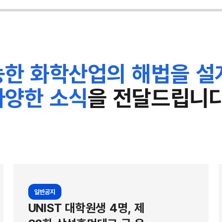
수 있으며, 넓은 면적으로도 만들
입
용할 수 있는 전지다. 연구팀은 유
상
 YBOV 분자로 이 같은 고효율
쬐
분자끼리 뭉치게 되는데, 이 뭉침이
에
한 화학산업의 해법을 설
작용해 광활성층 박막의 분자 배열
들
. 광활성층은 태양빛을 받아 전하입
가
다양한 소식
을 전달드립니다
듯할수록 전지 성능이 좋아진다. 실
가
 용매가 아닌, 친환경 오쏘자일렌
입
의 높은 광전변환 효율을 기록했다.
하
 효과를 발휘해 전지 효율을 높일
선
와 전자받개 분자로 이뤄지는데,
를
나 별도의 전자받개를 쓰고 YBOV
적
일반공지
군보다 효율이 올라갔다. 이 같은
변
UNIST 대학원생 4명, 제
는 AI 모델에서는 잡아낼 수 없
덮