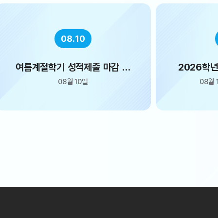
08.10
2026학년도 제2학기 휴·복학
광복
신청 (2차)
08월 10일 ~ 08월 21일