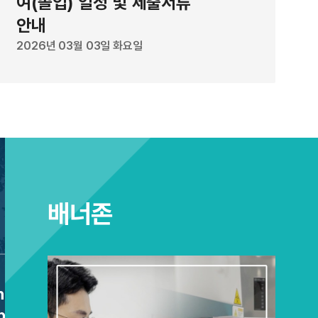
여(졸업) 일정 및 제출서류
이 보이지 않지만, 물을 머금으면 돔의 빛이 약해져 아래층의
안내
R 코드 인식 시연은 반대로 건조 상태에서만 QR 코드가 인식
2026년 03월 03일 화요일
로젤 돔 영역과 상대적으로 어두운 고분자 영역을 조합해 Q
태에서는 근적외선을 비췄을 때 두 영역의 밝기 차이로 QR 
금으면 돔의 발광이 약해져 코드가 사라지는 원리다. 개발된
다. 물을 머금으면 어두워지고 다시 마르면 밝아지는 과정을 
은 상태의 변화가 4% 미만에 그쳤다. 응답성도 빨라, 물이 닿
가 약해지기 시작하고, 수 초 안에 눈에 띄게 어두워진다. 제
 “상향변환 나노입자 자체를 복잡하게 바꾸지 않고도, 하이
배너존
하는 길을 설계해 발광을 크게 높인 기술”이라고 설명했다. 
의 발광 색상과 하이드로젤 돔 패턴을 자유롭게 프로그래밍할 
순해 보안 기술 분야뿐만 아니라 웨어러블 센서나 디스플레이
장할 수 있을 것”이라고 말했다. 이번 연구 결과는 세계적 
etic Biology for
[2026-1 Semi
리얼즈(Advanced Functional Materials)에 4월 
ial
Thermal Energy for Carbon-Neutral