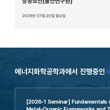
상공모전(울산연구원)
는 것으로 나타났다. 연구진이 750개의 유기태양전
델이 유독 YBOV 분자가 들어간 유기태양전지의 개
2026년 07월 20일 월요일
모델은 분자 하나의 구조만 보고 예측하기 때문에,
나는 복잡한 집단적 물리 현상까지는 계산해내지 못
“이번 연구는 분자 구조 자체뿐 아니라, 용액 상태
설계 전략을 제시한 것”이라며 “친환경 공정과 결합
대 유기태양전지의 상용화 가능성을 높일 수 있을 
연구에는 UNIST 정석환, 원동후, 쑨 저(Sun Zh
다. 연구 결과는 에너지 소재 분야 국제학술지인 
에너지화학공학과에서 진행중인
(Advanced Energy Materials)에 4월 
연구재단, 이노코어사업의 지원을 받아 이뤄졌다. (
[2026-1 Seminar] Fundamentals 
Metal–Organic Frameworks and T