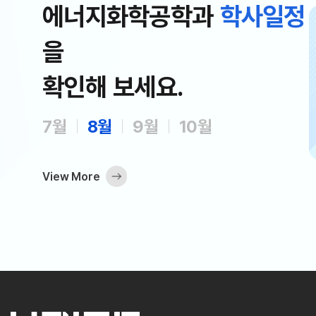
에너지화학공학과
학사일정
을
08.10
확인해 보세요.
청
여름계절학기 성적제출 마감 및
확정
7일
08월 10일
7월
8월
9월
10월
View More