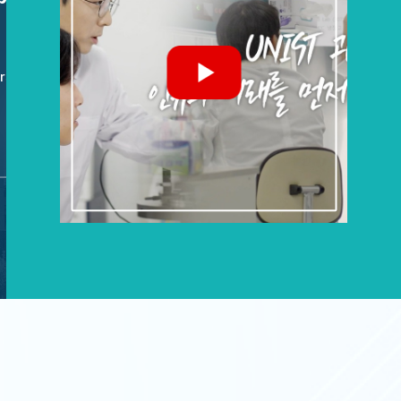
보통신부 한국연구재단의 지원을 받아 이뤄졌다.
Power and Fu
rsity)
Prof. Sung-Yeo
2026년 05월 1
104-E206