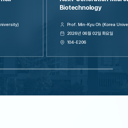
정
Biotechnology
iversity)
Prof. Min-Kyu Oh (Korea Unive
2026년 06월 02일 화요일
104-E206