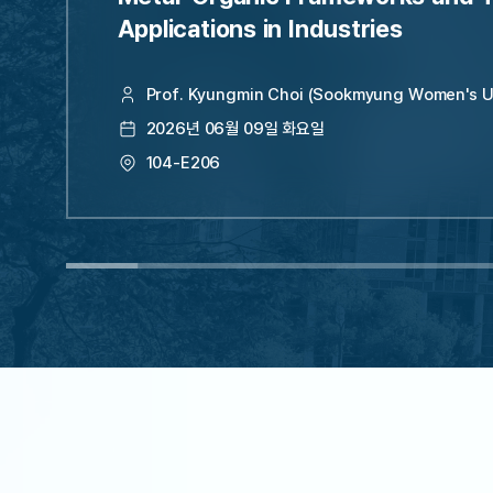
Applications in Industries
Prof. Kyungmin Choi (Sookmyung Women's Un
2026년 06월 09일 화요일
104-E206