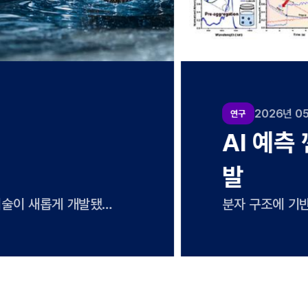
연
전지 개
물
발
델만으로는 설명하기 어려운 고효율
수
이 고성능의 비결이었다. UNIST
정
두현 교수팀과 함께 친환경 공정
실
전지를 개발했다고 21일 밝혔다.
것
 코팅하는 방식으로 저렴하고 쉽게
정