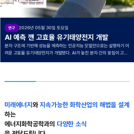
2026년 05월 30일 토요일
연구
AI 예측 깬 고효율 유기태양전지 개발
분자 구조에 기반해 성능을 예측하는 인공지능 모델만으로는 설명하기 어
려운 고효율 유기태양전지가 개발됐다. AI가 놓친 분자 간의 뭉침이 고성
능의 비결이었다. UNIST 에너지화학공학과 양창덕 교수팀은 성균관대
학교 고두현 교수팀과 함께 친환경 공정에서도 19.67%의 광전변환효율
을 기록한 유기태양전지를 개발했다고 21일 밝혔다. 유기태양전지는 원
료를 용매에 녹인 뒤 이를 기판에 코팅하는 방식으로 저렴하고 쉽게 제조
할 수 있는 차세대 태양전지다. 가볍고 휘어질 수 있으며, 넓은 면적으로
도 만들 수 있어 건물 외벽이나 창문, 웨어러블 기기 등에 적용할 수 있는
전지다. 연구팀은 유기태양전지 원료 분자의 곁가지 구조를 새롭게 설계
미래에너지
와
지속가능한 화학산업의 해법을 설계
한 YBOV 분자로 이 같은 고효율 전지를 개발했다. YBOV는 용매에 녹은
하는
상태에서 분자끼리 뭉치게 되는데, 이 뭉침이 박막이 만들어지는 과정에
에너지화학공학과의
다양한 소식
서 결정 성장의 씨앗처럼 작용해 광활성층 박막의 분자 배열을 더 질서 있
게 만들어주고 전지 성능이 개선된다. 광활성층은 태양빛을 받아 전하입
을 전달드립니다.