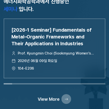
에너지화학공학과에서 진행중인
세미나
입니다.
[2026-1 Seminar] Fundamentals of
Metal–Organic Frameworks and
Their Applications in Industries
Prof. Kyungmin Choi (Sookmyung Women's
University)
2026년 06월 09일 화요일
104-E206
View More