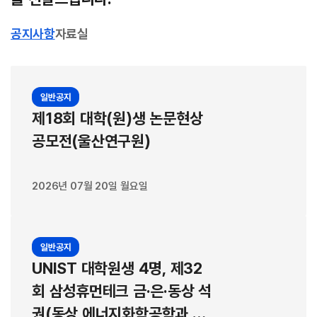
자를 만드는 물질 층으로 광활성층 결정 배열이 반듯할수록 전지 성능이
좋아진다. 실제 YBOV 분자로 제조한 유기태양전지는 독성 염소 용매가
공지사항
자료실
아닌, 친환경 오쏘자일렌 용매에 분자를 녹여 제조했을 때도 최대
19.67%의 높은 광전변환 효율을 기록했다. 또 YBOV는 다양한 광활성
층 원료 조합에서도 뭉침 효과를 발휘해 전지 효율을 높일 수 있다. 유기
태양전지의 광활성층은 전자주개 분자와 전자받개 분자로 이뤄지는데,
일반공지
YBOV는 전자받개 분자다. 전자주개 조합을 바꾸거나 별도의 전자받개를
제18회 대학(원)생 논문현상
쓰고 YBOV 분자를 첨가제처럼 소량 사용한 경우에도 모두 대조군보다
공모전(울산연구원)
효율이 올라갔다. 이 같은 분자 간의 뭉침 효과는 유기태양전지의 성능을
예측하는 AI 모델에서는 잡아낼 수 없는 것으로 나타났다. 연구진이 750
개의 유기태양전지 데이터를 학습시켜 만든 AI 모델이 유독 YBOV 분자
2026년 07월 20일 월요일
가 들어간 유기태양전지의 개방전압을 낮게 예측한 것이다. AI 모델은 분
자 하나의 구조만 보고 예측하기 때문에, 용액 속에서 분자들이 뭉치며 나
타나는 복잡한 집단적 물리 현상까지는 계산해내지 못했다는 분석이다.
일반공지
공동 연구팀은 “이번 연구는 분자 구조 자체뿐 아니라, 용액 상태에서의
UNIST 대학원생 4명, 제32
집합 거동까지 고려한 새로운 설계 전략을 제시한 것”이라며 “친환경 공
정과 결합해 고효율 전지를 만든 만큼 차세대 유기태양전지의 상용화 가
회 삼성휴먼테크 금·은·동상 석
능성을 높일 수 있을 것으로 기대된다”고 설명했다. 이번 연구에는
권(동상 에너지화학공학과 장