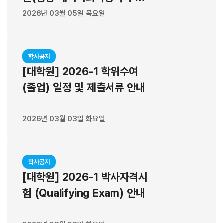
UNIST 정석환, 원동후, 쑨 저(Sun Zhe) 연구원이 공동 제1저자로 참여
유진)
했다. 연구 결과는 에너지 소재 분야 국제학술지인 어드밴스드 에너지 머
2026년 03월 05일 목요일
터리얼즈(Advanced Energy Materials)에 4월 20일 게재됐으며,
과학기술정보통신부 한국연구재단, 이노코어사업의 지원을 받아 이뤄졌
다. (끝)
학사공지
[대학원] 2026-1 학위수여
(졸업) 일정 및 제출서류 안내
2026년 03월 03일 화요일
학사공지
[대학원] 2026-1 박사자격시
험 (Qualifying Exam) 안내