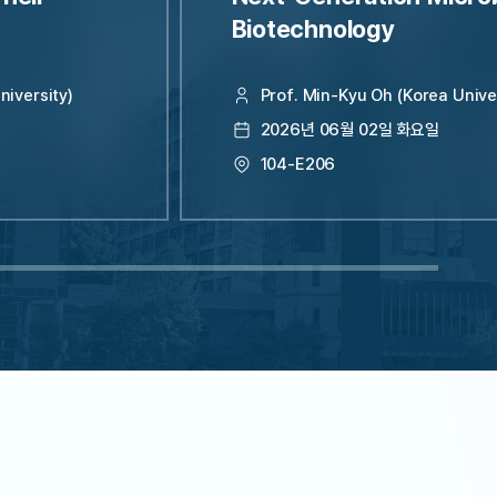
정
Biotechnology
iversity)
Prof. Min-Kyu Oh (Korea Unive
2026년 06월 02일 화요일
104-E206