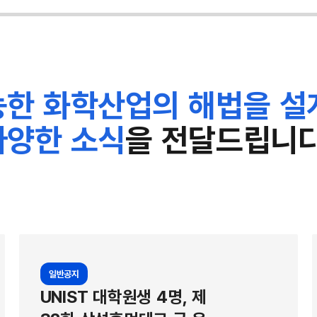
수 있으며, 넓은 면적으로도 만들
입
용할 수 있는 전지다. 연구팀은 유
상
 YBOV 분자로 이 같은 고효율
쬐
분자끼리 뭉치게 되는데, 이 뭉침이
에
한 화학산업의 해법을 설
작용해 광활성층 박막의 분자 배열
들
. 광활성층은 태양빛을 받아 전하입
가
다양한 소식
을 전달드립니다
듯할수록 전지 성능이 좋아진다. 실
가
 용매가 아닌, 친환경 오쏘자일렌
입
의 높은 광전변환 효율을 기록했다.
하
 효과를 발휘해 전지 효율을 높일
선
와 전자받개 분자로 이뤄지는데,
를
나 별도의 전자받개를 쓰고 YBOV
적
일반공지
군보다 효율이 올라갔다. 이 같은
변
UNIST 대학원생 4명, 제
는 AI 모델에서는 잡아낼 수 없
덮