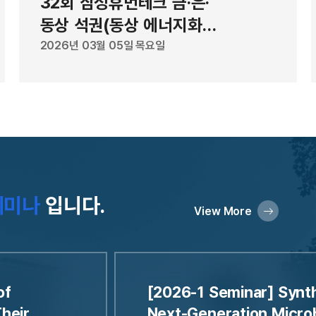
32회 삼성휴먼테크 금·은·
지 데이터를 학습시켜 만든 AI 모
림
동상 석권(동상 에너지화학
방전압을 낮게 예측한 것이다. AI
Q
공학과 장유진)
2026년 03월 05일 목요일
 용액 속에서 분자들이 뭉치며 나타
드
했다는 분석이다. 공동 연구팀은
상
에서의 집합 거동까지 고려한 새로운
머
해 고효율 전지를 만든 만큼 차세
났
것으로 기대된다”고 설명했다. 이번
밝
e) 연구원이 공동 제1저자로 참여했
기
어드밴스드 에너지 머터리얼즈
은
세미나
입니다.
20일 게재됐으며, 과학기술정보통신부 한국
동
View More
끝)
자
단
확
of
[2026-1 Seminar] Synth
머터
heir
Next-Generation Microb