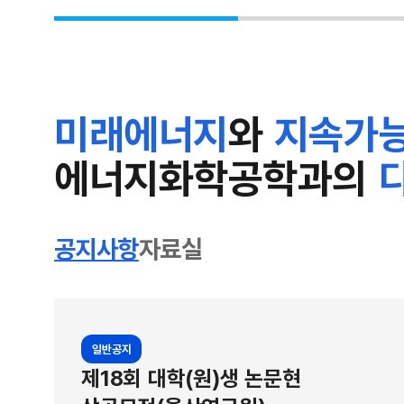
제조할 수 있는 차세대 태양전지다. 가볍고 휘어질 
수 있어 건물 외벽이나 창문, 웨어러블 기기 등에 적
기태양전지 원료 분자의 곁가지 구조를 새롭게 설계한
전지를 개발했다. YBOV는 용매에 녹은 상태에서 
미래에너지
와
지속가능
박막이 만들어지는 과정에서 결정 성장의 씨앗처럼 
을 더 질서 있게 만들어주고 전지 성능이 개선된다
에너지화학공학과의
자를 만드는 물질 층으로 광활성층 결정 배열이 반
제 YBOV 분자로 제조한 유기태양전지는 독성 염소
용매에 분자를 녹여 제조했을 때도 최대 19.67%
공지사항
자료실
또 YBOV는 다양한 광활성층 원료 조합에서도 뭉침
수 있다. 유기태양전지의 광활성층은 전자주개 분자
YBOV는 전자받개 분자다. 전자주개 조합을 바꾸거
일반공지
분자를 첨가제처럼 소량 사용한 경우에도 모두 대조
제18회 대학(원)생 논문현
분자 간의 뭉침 효과는 유기태양전지의 성능을 예측하