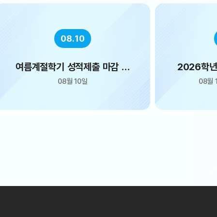
08.10
2026학년도 제2학기 휴·복학
광복
신청 (2차)
08월 10일 ~ 08월 21일