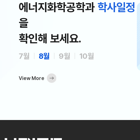
에너지화학공학과
학사일정
을
08.10
확인해 보세요.
청
여름계절학기 성적제출 마감 및
확정
7일
08월 10일
7월
8월
9월
10월
View More