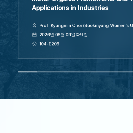
Applications in Industries
Prof. Kyungmin Choi (Sookmyung Women's Un
2026년 06월 09일 화요일
104-E206