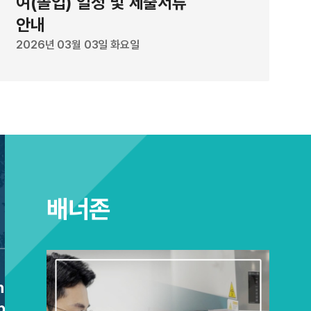
여(졸업) 일정 및 제출서류
이 보이지 않지만, 물을 머금으면 돔의 빛이 약해져 아래층의
안내
R 코드 인식 시연은 반대로 건조 상태에서만 QR 코드가 인식
2026년 03월 03일 화요일
로젤 돔 영역과 상대적으로 어두운 고분자 영역을 조합해 Q
태에서는 근적외선을 비췄을 때 두 영역의 밝기 차이로 QR 
금으면 돔의 발광이 약해져 코드가 사라지는 원리다. 개발된
다. 물을 머금으면 어두워지고 다시 마르면 밝아지는 과정을 
은 상태의 변화가 4% 미만에 그쳤다. 응답성도 빨라, 물이 닿
가 약해지기 시작하고, 수 초 안에 눈에 띄게 어두워진다. 제
 “상향변환 나노입자 자체를 복잡하게 바꾸지 않고도, 하이
배너존
하는 길을 설계해 발광을 크게 높인 기술”이라고 설명했다. 
의 발광 색상과 하이드로젤 돔 패턴을 자유롭게 프로그래밍할 
순해 보안 기술 분야뿐만 아니라 웨어러블 센서나 디스플레이
장할 수 있을 것”이라고 말했다. 이번 연구 결과는 세계적 
etic Biology for
[2026-1 Semi
리얼즈(Advanced Functional Materials)에 4월 
ial
Thermal Energy for Carbon-Neutral