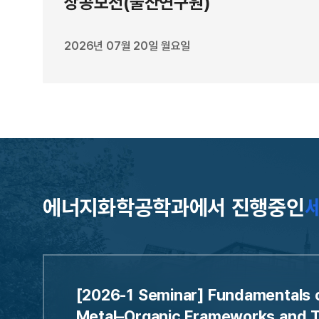
상공모전(울산연구원)
는 것으로 나타났다. 연구진이 750개의 유기태양전
델이 유독 YBOV 분자가 들어간 유기태양전지의 개
2026년 07월 20일 월요일
모델은 분자 하나의 구조만 보고 예측하기 때문에,
나는 복잡한 집단적 물리 현상까지는 계산해내지 못
“이번 연구는 분자 구조 자체뿐 아니라, 용액 상태
설계 전략을 제시한 것”이라며 “친환경 공정과 결합
대 유기태양전지의 상용화 가능성을 높일 수 있을 
연구에는 UNIST 정석환, 원동후, 쑨 저(Sun Zh
다. 연구 결과는 에너지 소재 분야 국제학술지인 
에너지화학공학과에서 진행중인
(Advanced Energy Materials)에 4월 
연구재단, 이노코어사업의 지원을 받아 이뤄졌다. (
[2026-1 Seminar] Fundamentals 
Metal–Organic Frameworks and T