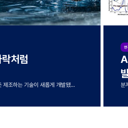
연
전지 개
물
발
델만으로는 설명하기 어려운 고효율
수
이 고성능의 비결이었다. UNIST
정
두현 교수팀과 함께 친환경 공정
실
전지를 개발했다고 21일 밝혔다.
것
 코팅하는 방식으로 저렴하고 쉽게
정