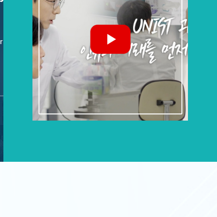
보통신부 한국연구재단의 지원을 받아 이뤄졌다.
Power and Fu
rsity)
Prof. Sung-Yeo
2026년 05월 1
104-E206